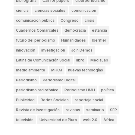
bibliografia
Call for papers
ciberperiodismo
ciencia
ciencias sociales
comunicación
comunicación pública
Congreso
crisis
Cuadernos Comarcales
democracia
estancia
futuro del periodismo
Humanidades
Iberifier
innovación
investigación
Join Demos
Latina de Comunicación Social
libro
MediaLab
medio ambiente
MHCJ
nuevas tecnologías
Periodismo
Periodismo Digital
periodismo radiofónico
Periodismo UMH
política
Publicidad
Redes Sociales
reportaje social
Revista de Investigación
revistas
seminario
SEP
televisión
Universidad de Piura
web 2.0
África