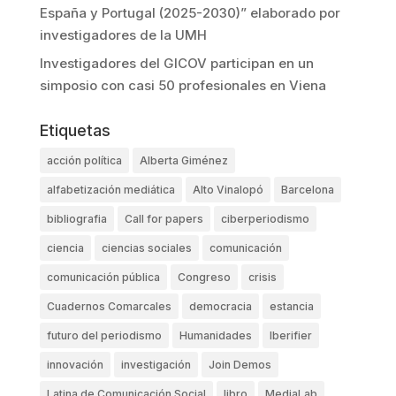
España y Portugal (2025-2030)” elaborado por
investigadores de la UMH
Investigadores del GICOV participan en un
simposio con casi 50 profesionales en Viena
Etiquetas
acción política
Alberta Giménez
alfabetización mediática
Alto Vinalopó
Barcelona
bibliografia
Call for papers
ciberperiodismo
ciencia
ciencias sociales
comunicación
comunicación pública
Congreso
crisis
Cuadernos Comarcales
democracia
estancia
futuro del periodismo
Humanidades
Iberifier
innovación
investigación
Join Demos
Latina de Comunicación Social
libro
MediaLab