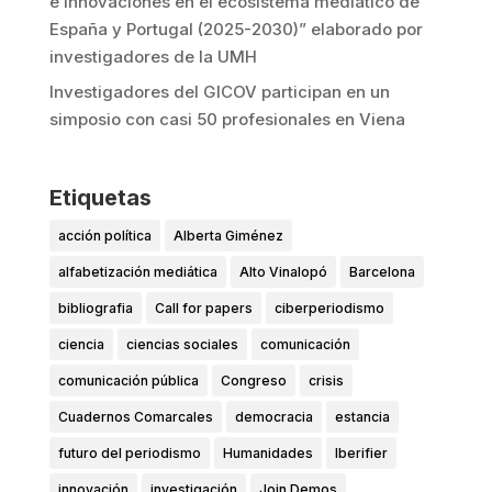
e innovaciones en el ecosistema mediático de
España y Portugal (2025-2030)” elaborado por
investigadores de la UMH
Investigadores del GICOV participan en un
simposio con casi 50 profesionales en Viena
Etiquetas
acción política
Alberta Giménez
alfabetización mediática
Alto Vinalopó
Barcelona
bibliografia
Call for papers
ciberperiodismo
ciencia
ciencias sociales
comunicación
comunicación pública
Congreso
crisis
Cuadernos Comarcales
democracia
estancia
futuro del periodismo
Humanidades
Iberifier
innovación
investigación
Join Demos