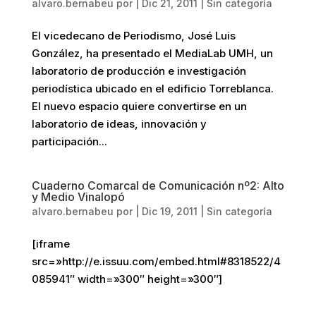
alvaro.bernabeu
por
|
Dic 21, 2011
|
Sin categoría
El vicedecano de Periodismo, José Luis
González, ha presentado el MediaLab UMH, un
laboratorio de producción e investigación
periodística ubicado en el edificio Torreblanca.
El nuevo espacio quiere convertirse en un
laboratorio de ideas, innovación y
participación...
Cuaderno Comarcal de Comunicación nº2: Alto
y Medio Vinalopó
alvaro.bernabeu
por
|
Dic 19, 2011
|
Sin categoría
[iframe
src=»http://e.issuu.com/embed.html#8318522/4
085941″ width=»300″ height=»300″]